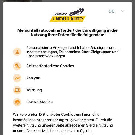
Volkswagen T-Roc 1.5 TSI DSG R-line
Black Style Digital Cockpit PRO Matrix-
DE
LED-IQ-Light
SUV/Geländewagen
EZ
09
/
2024
Benzin
110
kW (
150
PS
)
1498
cm³
Automatik
Meinunfallauto.online fordert die Einwilligung in die
Nutzung Ihrer Daten für die folgenden:
EURO 6
45500
km
21.900,00 €
Personalisierte Anzeigen und Inhalte, Anzeigen- und
19
%
MwSt.
Inhaltsmessungen, Erkenntnisse über Zielgruppen und
Produktentwicklungen
Strikt erforderliche Cookies
Volkswagen T-Roc 1.5 TSI DSG R-line
Panorama IQ.DRIVE-Paket IQ.Light
Analytik
Matrix-LED Digital Cockpit PRO
Massagefunktion
Werbung
SUV/Geländewagen
EZ
09
/
2023
Benzin
110
kW (
150
PS
)
1498
cm³
Automatik
Soziale Medien
EURO 6
43300
km
Wir verwenden Drittanbieter Cookies um Ihnen eine
16.900,00 €
bestmögliche Nutzererfahrung zu gewährleisten. Durch die
19
%
MwSt.
weitere Nutzung unserer Seite akzeptieren Sie die Nutzung
unserer Cookies. Mit diesen ist es uns möglich