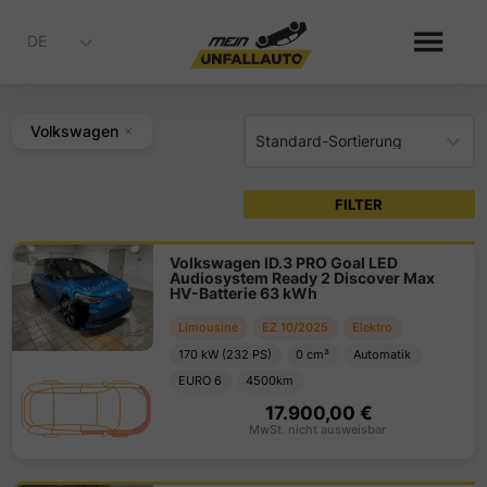
DE
Volkswagen
Standard-Sortierung
FILTER
Volkswagen ID.3 PRO Goal LED
Audiosystem Ready 2 Discover Max
HV-Batterie 63 kWh
Limousine
EZ
10
/
2025
Elektro
170
kW (
232
PS
)
0
cm³
Automatik
EURO 6
4500
km
17.900,00 €
MwSt. nicht ausweisbar