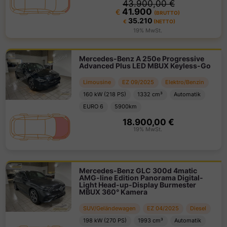
43.900,00 €
41.900
€
(BRUTTO)
35.210
€
(NETTO)
19
%
MwSt.
Mercedes-Benz A 250e Progressive
Advanced Plus LED MBUX Keyless-Go
Limousine
EZ
09
/
2025
Elektro/Benzin
160
kW (
218
PS
)
1332
cm³
Automatik
EURO 6
5900
km
18.900,00 €
19
%
MwSt.
Mercedes-Benz GLC 300d 4matic
AMG-line Edition Panorama Digital-
Light Head-up-Display Burmester
MBUX 360° Kamera
SUV/Geländewagen
EZ
04
/
2025
Diesel
198
kW (
270
PS
)
1993
cm³
Automatik