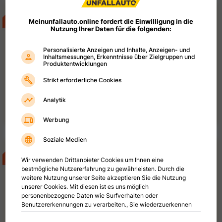
AKTION
Mercedes-Benz C 63s AMG E-
Performance AMG Driver's Package
Meinunfallauto.online fordert die Einwilligung in die
AMG Track Package Night-Paket II
Nutzung Ihrer Daten für die folgenden:
Panorama Digital Light Burmester
Head-up-Display
Personalisierte Anzeigen und Inhalte, Anzeigen- und
Limousine
EZ
07
/
2025
Elektro/Benzin
Inhaltsmessungen, Erkenntnisse über Zielgruppen und
Produktentwicklungen
500
kW (
680
PS
)
1991
cm³
Automatik
EURO 6
2300
km
Strikt erforderliche Cookies
61.900,00 €
59.900
€
Analytik
(BRUTTO)
50.336
€
(NETTO)
19
%
MwSt.
Werbung
Soziale Medien
AKTION
Mercedes-Benz EQA 250+ Range Plus
Advanced Multibeam-LED Media-
Display-MBUX
Wir verwenden Drittanbieter Cookies um Ihnen eine
bestmögliche Nutzererfahrung zu gewährleisten. Durch die
SUV/Geländewagen
EZ
05
/
2023
Elektro
weitere Nutzung unserer Seite akzeptieren Sie die Nutzung
unserer Cookies. Mit diesen ist es uns möglich
140
kW (
191
PS
)
0
cm³
Automatik
personenbezogene Daten wie Surfverhalten oder
EURO 6
23500
km
Benutzererkennungen zu verarbeiten., Sie wiederzuerkennen
27.900,00 €
und Inhalte und Werbung entsprechend Ihrer Interessen
25.900