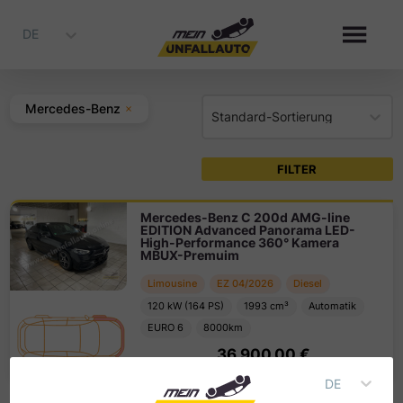
DE
Mercedes-Benz
Standard-Sortierung
FILTER
Mercedes-Benz C 200d AMG-line
EDITION Advanced Panorama LED-
High-Performance 360° Kamera
MBUX-Premuim
Limousine
EZ
04
/
2026
Diesel
120
kW (
164
PS
)
1993
cm³
Automatik
EURO 6
8000
km
36.900,00 €
MwSt. nicht ausweisbar
DE